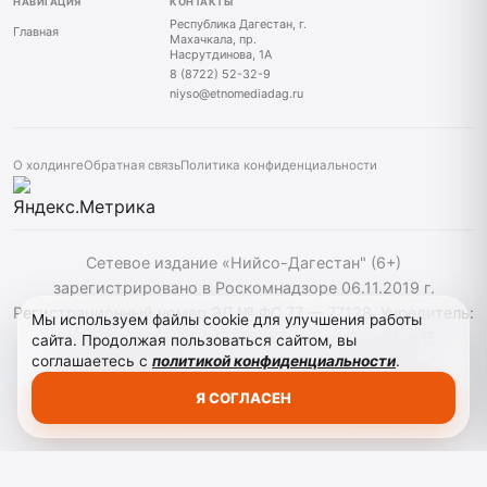
НАВИГАЦИЯ
КОНТАКТЫ
Республика Дагестан, г.
Главная
Махачкала, пр.
Насрутдинова, 1А
8 (8722) 52-32-9
niyso@etnomediadag.ru
О холдинге
Обратная связь
Политика конфиденциальности
Сетевое издание «Нийсо-Дагестан" (6+)
зарегистрировано в Роскомнадзоре 06.11.2019 г.
Регистрационный номер ЭЛ № ФС 77 — 77128. Учредитель:
Мы используем файлы cookie для улучшения работы
ГОСУДАРСТВЕННОЕ БЮДЖЕТНОЕ УЧРЕЖДЕНИЕ
сайта. Продолжая пользоваться сайтом, вы
соглашаетесь с
политикой конфиденциальности
.
РЕСПУБЛИКИ ДАГЕСТАН "ЭТНОМЕДИАХОЛДИНГ
"ДАГЕСТАН". При использовании материалов сайта
Я СОГЛАСЕН
активная гиперссылка на niyso-dag.ru обязательна.