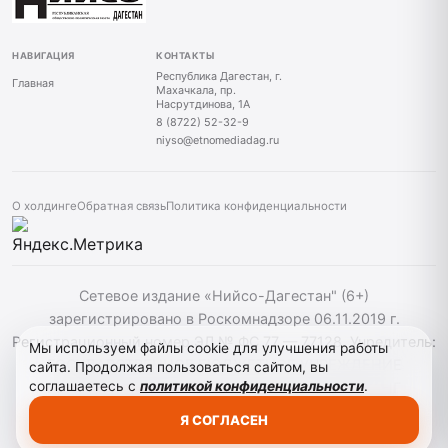
НАВИГАЦИЯ
КОНТАКТЫ
Республика Дагестан, г.
Главная
Махачкала, пр.
Насрутдинова, 1А
8 (8722) 52-32-9
niyso@etnomediadag.ru
О холдинге
Обратная связь
Политика конфиденциальности
Сетевое издание «Нийсо-Дагестан" (6+)
зарегистрировано в Роскомнадзоре 06.11.2019 г.
Регистрационный номер ЭЛ № ФС 77 — 77128. Учредитель:
Мы используем файлы cookie для улучшения работы
ГОСУДАРСТВЕННОЕ БЮДЖЕТНОЕ УЧРЕЖДЕНИЕ
сайта. Продолжая пользоваться сайтом, вы
соглашаетесь с
политикой конфиденциальности
.
РЕСПУБЛИКИ ДАГЕСТАН "ЭТНОМЕДИАХОЛДИНГ
"ДАГЕСТАН". При использовании материалов сайта
Я СОГЛАСЕН
активная гиперссылка на niyso-dag.ru обязательна.