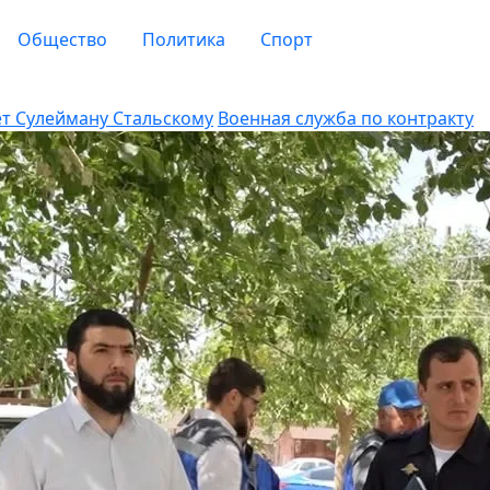
Общество
Политика
Спорт
ет Сулейману Стальскому
Военная служба по контракту