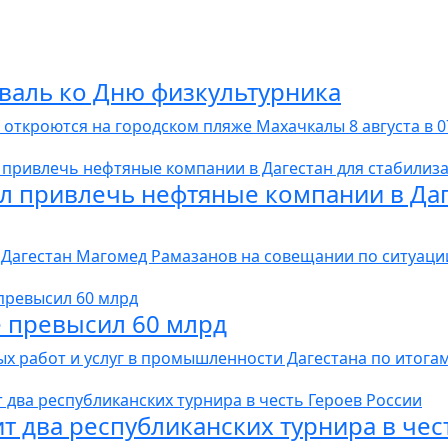
валь ко Дню физкультурника
откроются на городском пляже Махачкалы 8 августа в 07:
 привлечь нефтяные компании в Даг
Дагестан Магомед Рамазанов на совещании по ситуации 
е превысил 60 млрд
 работ и услуг в промышленности Дагестана по итогам 
т два республиканских турнира в чес