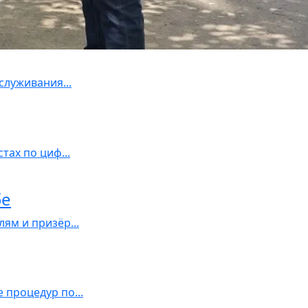
луживания...
ах по циф...
бе
ям и призёр...
процедур по...