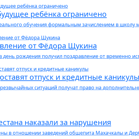
 будущее ребёнка ограничено
еального обучения формальным зачислением в школу мо
авление от Фёдора Щукина
в день рождения получил поздравление от временно ис
ставят отпуск и кредитные каникул
 чрезвычайных ситуаций получат право на дополнительны
естана наказали за нарушения
ны в отношении заведений общепита Махачкалы и Дербе