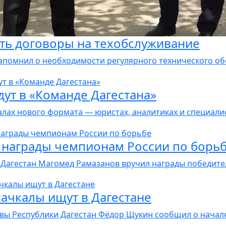
ть договоры на техобслуживание
апомнил о необходимости регулярного технического обс
ут в «Команде Дагестана»
лах нового формата — юристах, аналитиках и специалист
 награды чемпионам России по борь
Дагестан Магомед Рамазанов вручил награды победител
ачкалы ищут в Дагестане
ы Республики Дагестан Фёдор Щукин сообщил о начале 