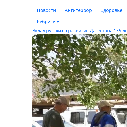
Новости
Антитеррор
Здоровье
Рубрики
▾
Вклад русских в развитие Дагестана
155 л