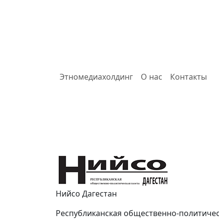
Этномедиахолдинг
О нас
Контакты
Нийсо
Нийсо Дагестан
Республиканская общественно-политическ