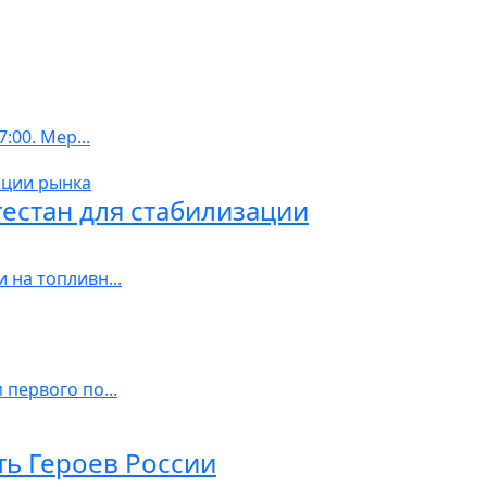
00. Мер...
естан для стабилизации
на топливн...
первого по...
ть Героев России