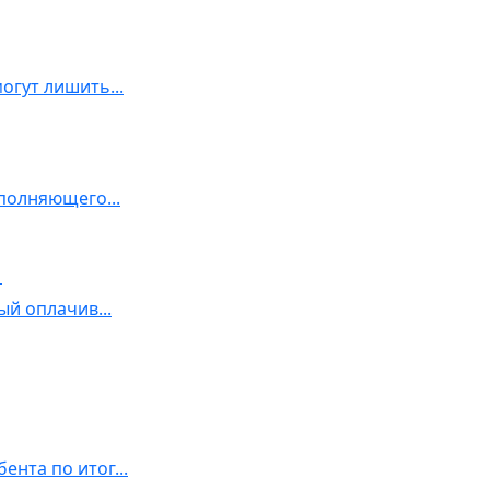
гут лишить...
полняющего...
ы
й оплачив...
нта по итог...