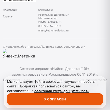
НАВИГАЦИЯ
КОНТАКТЫ
Республика Дагестан, г.
Главная
Махачкала, пр.
Насрутдинова, 1А
8 (8722) 52-32-9
niyso@etnomediadag.ru
О холдинге
Обратная связь
Политика конфиденциальности
Сетевое издание «Нийсо-Дагестан" (6+)
зарегистрировано в Роскомнадзоре 06.11.2019 г.
Регистрационный номер ЭЛ № ФС 77 — 77128. Учредитель:
Мы используем файлы cookie для улучшения работы
ГОСУДАРСТВЕННОЕ БЮДЖЕТНОЕ УЧРЕЖДЕНИЕ
сайта. Продолжая пользоваться сайтом, вы
соглашаетесь с
политикой конфиденциальности
.
РЕСПУБЛИКИ ДАГЕСТАН "ЭТНОМЕДИАХОЛДИНГ
"ДАГЕСТАН". При использовании материалов сайта
Я СОГЛАСЕН
активная гиперссылка на niyso-dag.ru обязательна.