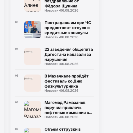
поздравление от
Фёдора Щукина
Новости
•
06.08.2026
Пострадавшим при ЧС
03
предоставят отпуск и
кредитные каникулы
Новости
•
06.08.2026
22 заведения общепита
04
Дагестана наказали за
нарушения
Новости
•
06.08.2026
В Махачкале пройдёт
05
фестиваль ко Дню
физкультурника
Новости
•
06.08.2026
Магомед Рамазанов
06
поручил привлечь
нефтяные компании в
Новости
•
06.08.2026
Дагестан для
стабилизации рынка
Объем отгрузки в
07