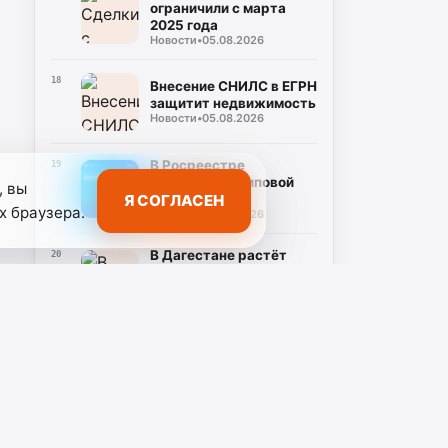
ограничили с марта
2025 года
Новости
•
05.08.2026
18
Внесение СНИЛС в ЕГРН
защитит недвижимость
Новости
•
05.08.2026
В Росреестре
19
апробируют типовой
, вы
Я СОГЛАСЕН
проект по ИИ
х браузера.
Новости
•
05.08.2026
В Дагестане растёт
20
число платёжных
терминалов
Новости
•
05.08.2026