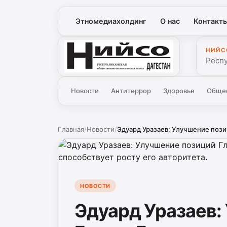
Этномедиахолдинг
О нас
Контакт
НИЙС
Нийсо
Респ
Новости
Антитеррор
Здоровье
Обще
Главная
/
Новости
/
Эдуард Уразаев: Улучшение пози
НОВОСТИ
Эдуард Уразаев: