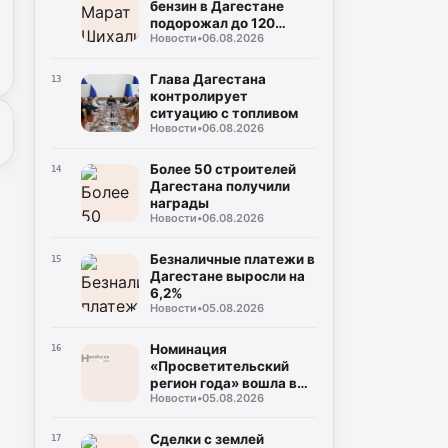
бензин в Дагестане
подорожал до 120
Новости
•
06.08.2026
рублей
Глава Дагестана
13
контролирует
ситуацию с топливом
Новости
•
06.08.2026
Более 50 строителей
14
Дагестана получили
награды
Новости
•
06.08.2026
Безналичные платежи в
15
Дагестане выросли на
6,2%
Новости
•
05.08.2026
Номинация
16
«Просветительский
регион года» вошла в
Новости
•
05.08.2026
премию «Знание»
Сделки с землей
17