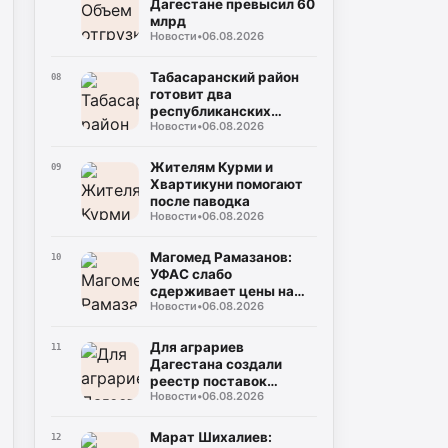
Дагестане превысил 60
млрд
Новости
•
06.08.2026
Табасаранский район
08
готовит два
республиканских
Новости
•
06.08.2026
турнира в честь Героев
России
Жителям Курми и
09
Хвартикуни помогают
после паводка
Новости
•
06.08.2026
Магомед Рамазанов:
10
УФАС слабо
сдерживает цены на
Новости
•
06.08.2026
топливо
Для аграриев
11
Дагестана создали
реестр поставок
Новости
•
06.08.2026
топлива
Марат Шихалиев:
12