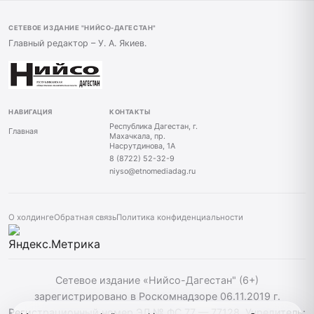
СЕТЕВОЕ ИЗДАНИЕ "НИЙСО-ДАГЕСТАН"
Главный редактор – У. А. Якиев.
НАВИГАЦИЯ
КОНТАКТЫ
Республика Дагестан, г.
Главная
Махачкала, пр.
Насрутдинова, 1А
8 (8722) 52-32-9
niyso@etnomediadag.ru
О холдинге
Обратная связь
Политика конфиденциальности
Сетевое издание «Нийсо-Дагестан" (6+)
зарегистрировано в Роскомнадзоре 06.11.2019 г.
Регистрационный номер ЭЛ № ФС 77 — 77128. Учредитель: