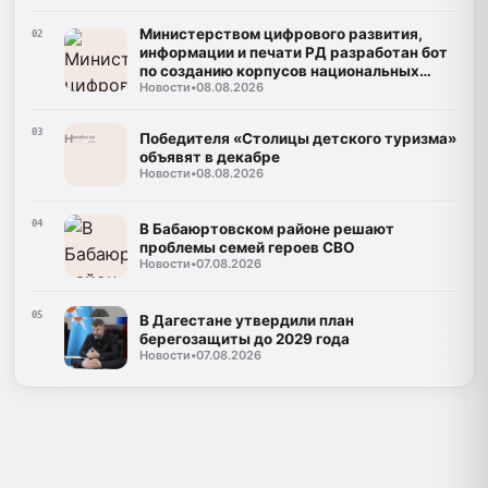
Министерством цифрового развития,
02
информации и печати РД разработан бот
по созданию корпусов национальных
Новости
•
08.08.2026
языков
03
Победителя «Столицы детского туризма»
объявят в декабре
Новости
•
08.08.2026
04
В Бабаюртовском районе решают
проблемы семей героев СВО
Новости
•
07.08.2026
05
В Дагестане утвердили план
берегозащиты до 2029 года
Новости
•
07.08.2026