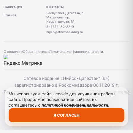
НАВИГАЦИЯ
КОНТАКТЫ
Республика Дагестан, г.
Главная
Махачкала, пр.
Насрутдинова, 1А
8 (8722) 52-32-9
niyso@etnomediadag.ru
О холдинге
Обратная связь
Политика конфиденциальности
Сетевое издание «Нийсо-Дагестан" (6+)
зарегистрировано в Роскомнадзоре 06.11.2019 г.
Регистрационный номер ЭЛ № ФС 77 — 77128. Учредитель:
Мы используем файлы cookie для улучшения работы
ГОСУДАРСТВЕННОЕ БЮДЖЕТНОЕ УЧРЕЖДЕНИЕ
сайта. Продолжая пользоваться сайтом, вы
соглашаетесь с
политикой конфиденциальности
.
РЕСПУБЛИКИ ДАГЕСТАН "ЭТНОМЕДИАХОЛДИНГ
"ДАГЕСТАН". При использовании материалов сайта
Я СОГЛАСЕН
активная гиперссылка на niyso-dag.ru обязательна.