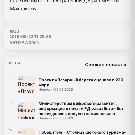
посетил ифтар в центральной Джума мечети
Махачкалы.
23
2019-05-22 11:25:43
АВТОР ADMIN
ЛЕНТА
Свежие новости
01
Проект «Лазурный берег» оценили в 230
млрд
Новости
•
08.08.2026
Министерством цифрового развития,
02
информации и печати РД разработан бот
по созданию корпусов национальных
Новости
•
08.08.2026
языков
03
Победителя «Столицы детского туризма»