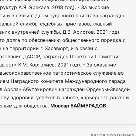
уктур А.Я. Эрекаев. 2018 год). - За высокие
и и в связи с Днем судебного пристава награжден
альной службы судебных приставов, главный
ник внутренней службы, Д.В. Аристов. 2021 год). -
го долга по обеспечению общественного порядка и
 на территории г. Хасавюрт, и в связи с
разования ДАССР, награжден Почетной Грамотой
вюрт» К.М. Корголиев. 2021 год). - За оказание
 высоконравственное патриотическое служение во
нием Наградного комитета Международного парада
нов Арслан Абутахирович награжден Орденом-Звездой
ову здоровья, успехов в работе, карьерного роста и
езным для общества.
Мовсар БАЙМУРАДОВ
АВТОР NIYSOADMIN