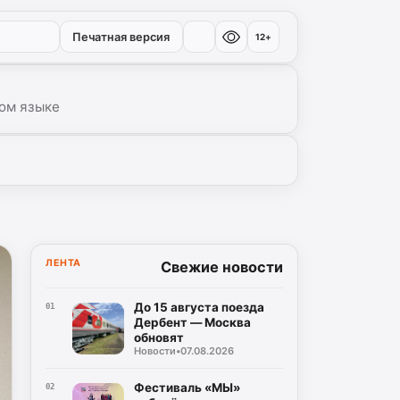
Печатная версия
12+
ом языке
ЛЕНТА
Свежие новости
До 15 августа поезда
01
Дербент — Москва
обновят
Новости
•
07.08.2026
Фестиваль «МЫ»
02