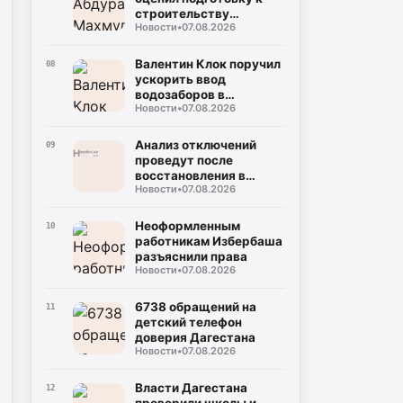
строительству
Новости
•
07.08.2026
поликлиники
Валентин Клок поручил
08
ускорить ввод
водозаборов в
Новости
•
07.08.2026
Буйнакске
Анализ отключений
09
проведут после
восстановления в
Новости
•
07.08.2026
Махачкале
Неоформленным
10
работникам Избербаша
разъяснили права
Новости
•
07.08.2026
6738 обращений на
11
детский телефон
доверия Дагестана
Новости
•
07.08.2026
Власти Дагестана
12