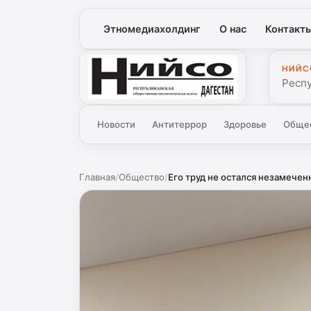
Этномедиахолдинг
О нас
Контакт
НИЙС
Нийсо
Респ
Новости
Антитеррор
Здоровье
Обще
Главная
/
Общество
/
Его труд не остался незамечен