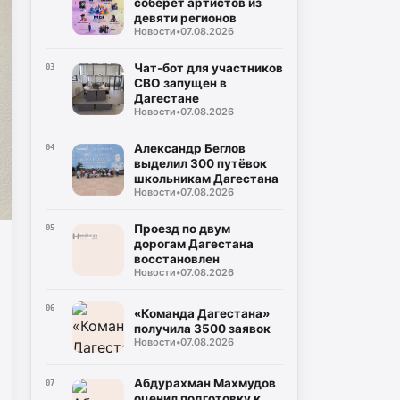
соберёт артистов из
девяти регионов
Новости
•
07.08.2026
Чат-бот для участников
03
СВО запущен в
Дагестане
Новости
•
07.08.2026
Александр Беглов
04
выделил 300 путёвок
школьникам Дагестана
Новости
•
07.08.2026
Проезд по двум
05
дорогам Дагестана
восстановлен
Новости
•
07.08.2026
06
«Команда Дагестана»
получила 3500 заявок
Новости
•
07.08.2026
Абдурахман Махмудов
07
оценил подготовку к