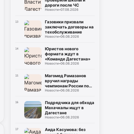
проверили школы и
дороги после ЧС
Новости
•
07.08.2026
Газовики призвали
13
заключать договоры на
техобслуживание
Новости
•
06.08.2026
Юристов нового
14
формата ждут в
«Команде Дагестана»
Новости
•
06.08.2026
Магомед Рамазанов
15
вручил награды
чемпионам России по
Новости
•
06.08.2026
борьбе
Подрядчика для обхода
16
Махачкалы ищут в
Дагестане
Новости
•
06.08.2026
Аида Касумова: без
17