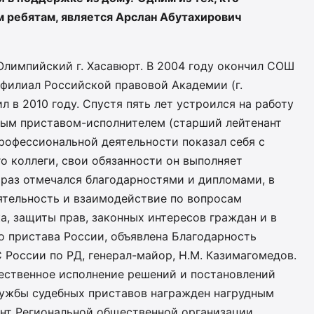
 ребятам, является Арслан Абутахирович
 Олимпийский г. Хасавюрт. В 2004 году окончил СОШ
 филиал Российской правовой Академии (г.
 в 2010 году. Спустя пять лет устроился на работу
ным приставом-исполнителем (старший лейтенант
профессиональной деятельности показал себя с
о коллеги, свои обязанности он выполняет
 раз отмечался благодарностями и дипломами, в
ятельность и взаимодействие по вопросам
а, защиты прав, законных интересов граждан и в
о пристава России, объявлена Благодарность
 России по РД, генерал-майор, Н.М. Казимагомедов.
ачественное исполнение решений и постановлений
службы судебных приставов награжден нагрудным
ент Региональной общественной организации