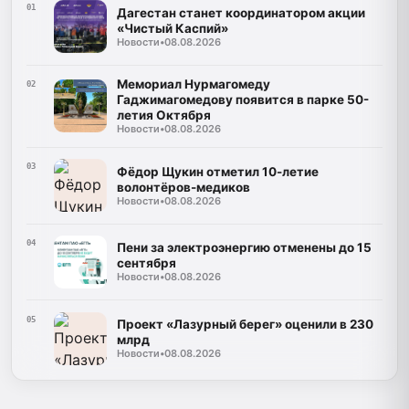
01
Дагестан станет координатором акции
«Чистый Каспий»
Новости
•
08.08.2026
Мемориал Нурмагомеду
02
Гаджимагомедову появится в парке 50-
летия Октября
Новости
•
08.08.2026
03
Фёдор Щукин отметил 10-летие
волонтёров-медиков
Новости
•
08.08.2026
04
Пени за электроэнергию отменены до 15
сентября
Новости
•
08.08.2026
05
Проект «Лазурный берег» оценили в 230
млрд
Новости
•
08.08.2026