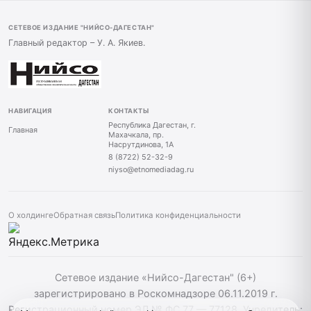
СЕТЕВОЕ ИЗДАНИЕ "НИЙСО-ДАГЕСТАН"
Главный редактор – У. А. Якиев.
НАВИГАЦИЯ
КОНТАКТЫ
Республика Дагестан, г.
Главная
Махачкала, пр.
Насрутдинова, 1А
8 (8722) 52-32-9
niyso@etnomediadag.ru
О холдинге
Обратная связь
Политика конфиденциальности
Сетевое издание «Нийсо-Дагестан" (6+)
зарегистрировано в Роскомнадзоре 06.11.2019 г.
Регистрационный номер ЭЛ № ФС 77 — 77128. Учредитель: