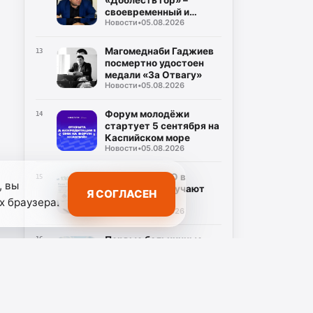
«Доблесть гор» –
своевременный и
Новости
•
05.08.2026
долгожданный ответ на
злободневные вопросы
Магомеднаби Гаджиев
13
посмертно удостоен
медали «За Отвагу»
Новости
•
05.08.2026
Форум молодёжи
14
стартует 5 сентября на
Каспийском море
Новости
•
05.08.2026
Участники СВО в
15
, вы
Дагестане получают
Я СОГЛАСЕН
соцконтракты
х браузера.
Новости
•
05.08.2026
Первые больничные
16
самозанятым выплатят
в Дагестане
Новости
•
05.08.2026
Подрядчик начал
17