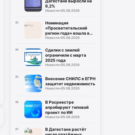
Дагестане выросли на
6,2%
Новости
•
05.08.2026
Номинация
03
«Просветительский
регион года» вошла в
Новости
•
05.08.2026
премию «Знание»
Сделки с землей
04
ограничили с марта
2025 года
Новости
•
05.08.2026
05
Внесение СНИЛС в ЕГРН
защитит недвижимость
Новости
•
05.08.2026
В Росреестре
06
апробируют типовой
проект по ИИ
Новости
•
05.08.2026
В Дагестане растёт
07
число платёжных