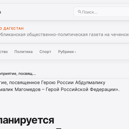
ы
О ДАГЕСТАН
убликанская общественно-политическая газета на чеченск
ство
Политика
Спорт
Рубрики
▾
оприятие, посвящ...
планируется