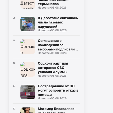
терминалов
Новости
•
05.08.2026
В Дагестане снизилось
08
число газовых
нарушений
Новости
•
05.08.2026
Соглашение о
09
наблюдении за
выборами подписали в
Новости
•
05.08.2026
Дагестане
Соцконтракт для
10
ветеранов СВО:
условия и суммы
Новости
•
05.08.2026
Пострадавшие от ЧС
11
могут оспорить отказ в
помощи
Новости
•
05.08.2026
Магомед Бисавалиев:
12