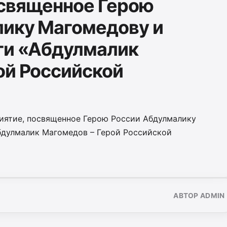
освященное Герою
лику Магомедову и
ги «Абдулмалик
ой Российской
риятие, посвященное Герою России Абдулмалику
бдулмалик Магомедов – Герой Российской
АВТОР ADMIN