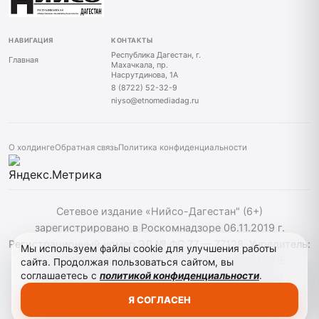
НАВИГАЦИЯ
КОНТАКТЫ
Республика Дагестан, г.
Главная
Махачкала, пр.
Насрутдинова, 1А
8 (8722) 52-32-9
niyso@etnomediadag.ru
О холдинге
Обратная связь
Политика конфиденциальности
Сетевое издание «Нийсо-Дагестан" (6+)
зарегистрировано в Роскомнадзоре 06.11.2019 г.
Регистрационный номер ЭЛ № ФС 77 — 77128. Учредитель:
Мы используем файлы cookie для улучшения работы
ГОСУДАРСТВЕННОЕ БЮДЖЕТНОЕ УЧРЕЖДЕНИЕ
сайта. Продолжая пользоваться сайтом, вы
соглашаетесь с
политикой конфиденциальности
.
РЕСПУБЛИКИ ДАГЕСТАН "ЭТНОМЕДИАХОЛДИНГ
"ДАГЕСТАН". При использовании материалов сайта
Я СОГЛАСЕН
активная гиперссылка на niyso-dag.ru обязательна.