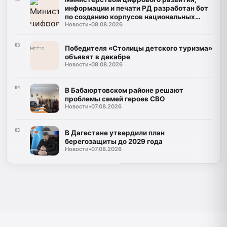
информации и печати РД разработан бот
по созданию корпусов национальных
Новости
•
08.08.2026
языков
03
Победителя «Столицы детского туризма»
объявят в декабре
Новости
•
08.08.2026
04
В Бабаюртовском районе решают
проблемы семей героев СВО
Новости
•
07.08.2026
05
В Дагестане утвердили план
берегозащиты до 2029 года
Новости
•
07.08.2026