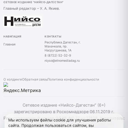
СЕТЕВОЕ ИЗДАНИЕ "НИЙСО-ДАГЕСТАН"
Главный редактор – У. А. Якиев.
НАВИГАЦИЯ
КОНТАКТЫ
Республика Дагестан, г.
Главная
Махачкала, пр.
Насрутдинова, 1А
8 (8722) 52-32-9
niyso@etnomediadag.ru
О холдинге
Обратная связь
Политика конфиденциальности
Сетевое издание «Нийсо-Дагестан" (6+)
зарегистрировано в Роскомнадзоре 06.11.2019 г.
Регистрационный номер ЭЛ № ФС 77 — 77128. Учредитель:
Мы используем файлы cookie для улучшения работы
ГОСУДАРСТВЕННОЕ БЮДЖЕТНОЕ УЧРЕЖДЕНИЕ
сайта. Продолжая пользоваться сайтом, вы