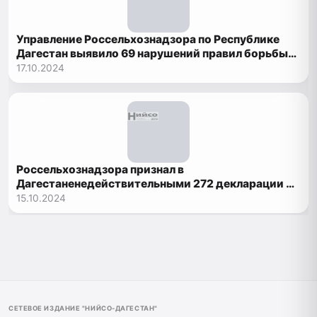
Управление Россельхознадзора по Республике
Дагестан выявило 69 нарушений правил борьбы
карантинными объектами
17.10.2024
Россельхознадзора признал в
Дагестаненедействительными 272 декларации о
соответствии на зерно
15.10.2024
СЕТЕВОЕ ИЗДАНИЕ "НИЙСО-ДАГЕСТАН"