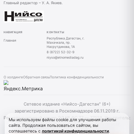
Главный редактор – У. А. Якиев.
НАВИГАЦИЯ
КОНТАКТЫ
Республика Дагестан, г.
Главная
Махачкала, пр.
Насрутдинова, 1А
8 (8722) 52-32-9
niyso@etnomediadag.ru
О холдинге
Обратная связь
Политика конфиденциальности
Сетевое издание «Нийсо-Дагестан" (6+)
зарегистрировано в Роскомнадзоре 06.11.2019 г.
Регистрационный номер ЭЛ № ФС 77 — 77128. Учредитель:
Мы используем файлы cookie для улучшения работы
ГОСУДАРСТВЕННОЕ БЮДЖЕТНОЕ УЧРЕЖДЕНИЕ
сайта. Продолжая пользоваться сайтом, вы
соглашаетесь с
политикой конфиденциальности
.
РЕСПУБЛИКИ ДАГЕСТАН "ЭТНОМЕДИАХОЛДИНГ