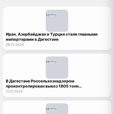
Иран, Азербайджан и Турция стали главными
импортерами в Дагестане
28.12.2024
В Дагестане Россельхознадзором
проконтролирован вывоз 1805 тонн
животноводческой продукции
11.12.2024