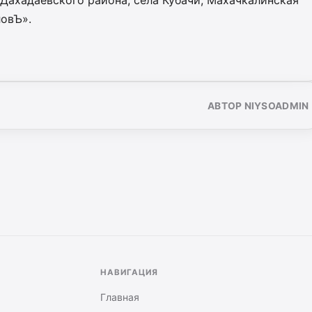
Дахадаевского района, села Кубачи, Махачкалинская
овЪ».
АВТОР NIYSOADMIN
НАВИГАЦИЯ
Главная