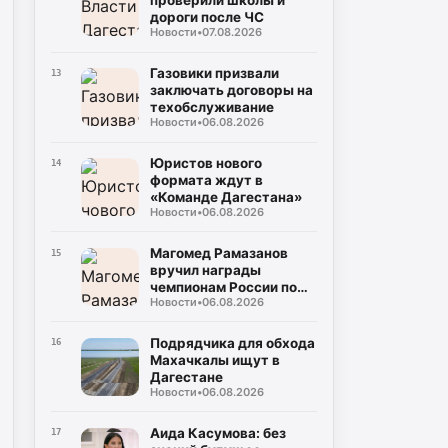
проверили школы и
дороги после ЧС
Новости
•
07.08.2026
Газовики призвали
13
заключать договоры на
техобслуживание
Новости
•
06.08.2026
Юристов нового
14
формата ждут в
«Команде Дагестана»
Новости
•
06.08.2026
Магомед Рамазанов
15
вручил награды
чемпионам России по
Новости
•
06.08.2026
борьбе
Подрядчика для обхода
16
Махачкалы ищут в
Дагестане
Новости
•
06.08.2026
Аида Касумова: без
17