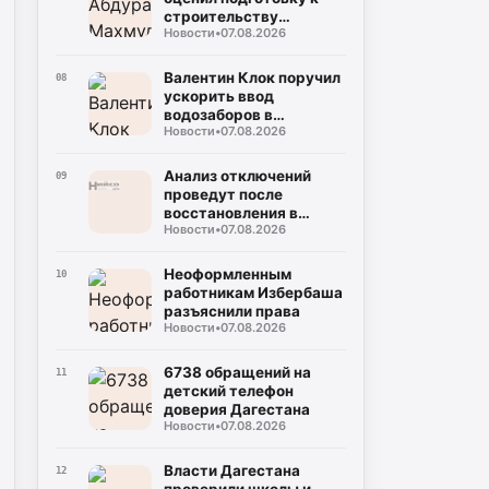
строительству
Новости
•
07.08.2026
поликлиники
Валентин Клок поручил
08
ускорить ввод
водозаборов в
Новости
•
07.08.2026
Буйнакске
Анализ отключений
09
проведут после
восстановления в
Новости
•
07.08.2026
Махачкале
Неоформленным
10
работникам Избербаша
разъяснили права
Новости
•
07.08.2026
6738 обращений на
11
детский телефон
доверия Дагестана
Новости
•
07.08.2026
Власти Дагестана
12