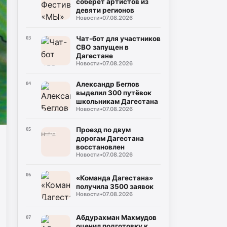
соберёт артистов из
девяти регионов
Новости
•
07.08.2026
Чат-бот для участников
03
СВО запущен в
Дагестане
Новости
•
07.08.2026
Александр Беглов
04
выделил 300 путёвок
школьникам Дагестана
Новости
•
07.08.2026
Проезд по двум
05
дорогам Дагестана
восстановлен
Новости
•
07.08.2026
06
«Команда Дагестана»
получила 3500 заявок
Новости
•
07.08.2026
Абдурахман Махмудов
07
оценил подготовку к