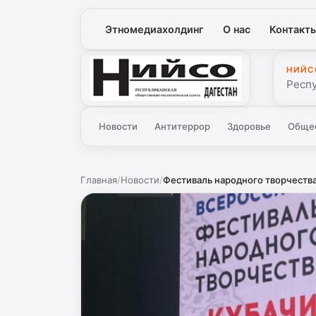
Этномедиахолдинг
О нас
Контакт
НИЙС
Нийсо
Респ
Новости
Антитеррор
Здоровье
Обще
Главная
/
Новости
/
Фестиваль народного творчества