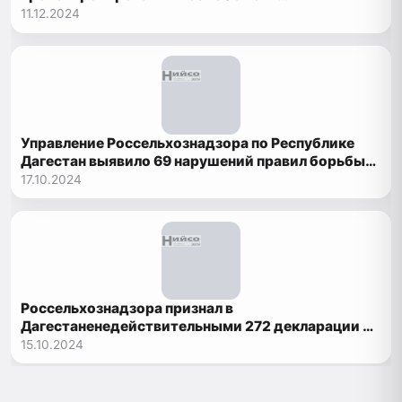
животноводческой продукции
11.12.2024
Управление Россельхознадзора по Республике
Дагестан выявило 69 нарушений правил борьбы
карантинными объектами
17.10.2024
Россельхознадзора признал в
Дагестаненедействительными 272 декларации о
соответствии на зерно
15.10.2024