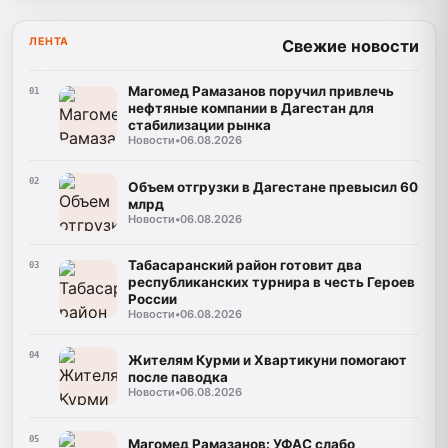
ЛЕНТА
Свежие новости
Магомед Рамазанов поручил привлечь
01
нефтяные компании в Дагестан для
стабилизации рынка
Новости
•
06.08.2026
02
Объем отгрузки в Дагестане превысил 60
млрд
Новости
•
06.08.2026
Табасаранский район готовит два
03
республиканских турнира в честь Героев
России
Новости
•
06.08.2026
04
Жителям Курми и Хвартикуни помогают
после паводка
Новости
•
06.08.2026
05
Магомед Рамазанов: УФАС слабо