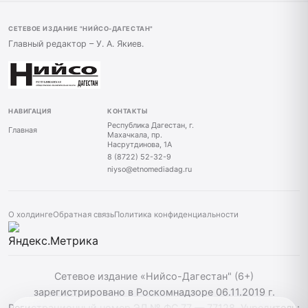
СЕТЕВОЕ ИЗДАНИЕ "НИЙСО-ДАГЕСТАН"
Главный редактор – У. А. Якиев.
НАВИГАЦИЯ
КОНТАКТЫ
Республика Дагестан, г.
Главная
Махачкала, пр.
Насрутдинова, 1А
8 (8722) 52-32-9
niyso@etnomediadag.ru
О холдинге
Обратная связь
Политика конфиденциальности
Сетевое издание «Нийсо-Дагестан" (6+)
зарегистрировано в Роскомнадзоре 06.11.2019 г.
Регистрационный номер ЭЛ № ФС 77 — 77128. Учредитель: