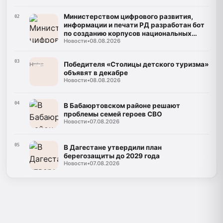
Министерством цифрового развития,
02
информации и печати РД разработан бот
по созданию корпусов национальных
Новости
•
08.08.2026
языков
03
Победителя «Столицы детского туризма»
объявят в декабре
Новости
•
08.08.2026
04
В Бабаюртовском районе решают
проблемы семей героев СВО
Новости
•
07.08.2026
05
В Дагестане утвердили план
берегозащиты до 2029 года
Новости
•
07.08.2026