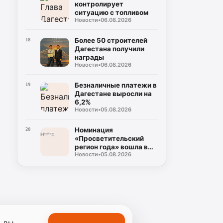
контролирует
ситуацию с топливом
Новости
•
06.08.2026
Более 50 строителей
18
Дагестана получили
награды
Новости
•
06.08.2026
Безналичные платежи в
19
Дагестане выросли на
6,2%
Новости
•
05.08.2026
Номинация
20
«Просветительский
регион года» вошла в
Новости
•
05.08.2026
премию «Знание»
, вы