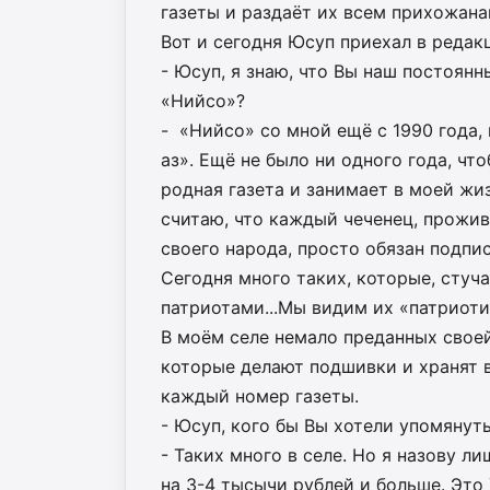
газеты и раздаёт их всем прихожана
Вот и сегодня Юсуп приехал в редакц
- Юсуп, я знаю, что Вы наш постоян
«Нийсо»?
- «Нийсо» со мной ещё с 1990 года,
аз». Ещё не было ни одного года, чт
родная газета и занимает в моей жиз
считаю, что каждый чеченец, прожи
своего народа, просто обязан подпи
Сегодня много таких, которые, стуч
патриотами...Мы видим их «патриотиз
В моём селе немало преданных своей 
которые делают подшивки и хранят в
каждый номер газеты.
- Юсуп, кого бы Вы хотели упомянут
- Таких много в селе. Но я назову 
на 3-4 тысычи рублей и больше. Это