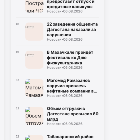
предоставят отпуск и
кредитные каникулы
Новости
•
06.08.2026
22 заведения общепита
08
Дагестана наказали за
нарушения
Новости
•
06.08.2026
В Махачкале пройдёт
09
фестиваль ко Дню
физкультурника
Новости
•
06.08.2026
Магомед Рамазанов
10
поручил привлечь
нефтяные компании в
Новости
•
06.08.2026
Дагестан для
стабилизации рынка
Объем отгрузки в
11
Дагестане превысил 60
млрд
Новости
•
06.08.2026
Табасаранский район
12