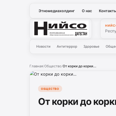
Этномедиахолдинг
О нас
Контакт
НИЙС
Нийсо
Респ
Новости
Антитеррор
Здоровье
Обще
Главная
/
Общество
/
От корки до корки...
ОБЩЕСТВО
От корки до корки