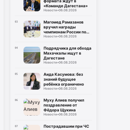
формата ждут в
«Команде Дагестана»
Новости
•
06.08.2026
Магомед Рамазанов
03
вручил награды
чемпионам России по
Новости
•
06.08.2026
борьбе
Подрядчика для обхода
04
Махачкалы ищут в
Дагестане
Новости
•
06.08.2026
Аида Касумова: без
05
знаний будущее
ребёнка ограничено
Новости
•
06.08.2026
Муху Алиев получил
06
поздравление от
Фёдора Щукина
Новости
•
06.08.2026
Пострадавшим при ЧС
07