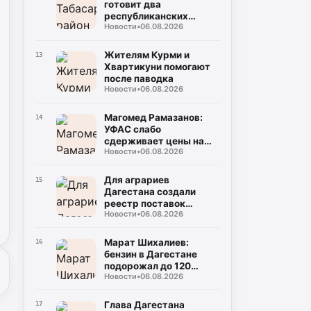
готовит два
республиканских
Новости
•
06.08.2026
турнира в честь Героев
России
Жителям Курми и
13
Хвартикуни помогают
после паводка
Новости
•
06.08.2026
Магомед Рамазанов:
14
УФАС слабо
сдерживает цены на
Новости
•
06.08.2026
топливо
Для аграриев
15
Дагестана создали
реестр поставок
Новости
•
06.08.2026
топлива
Марат Шихалиев:
16
бензин в Дагестане
подорожал до 120
Новости
•
06.08.2026
рублей
Глава Дагестана
17