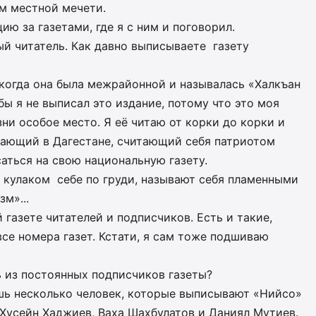
м местной мечети.
ию за газетами, где я с ним и поговорил.
ный читатель. Как давно выписываете газету
 когда она была межрайонной и называлась «Халкъан
обы я не выписал это издание, потому что это моя
ни особое место. Я её читаю от корки до корки и
вающий в Дагестане, считающий себя патриотом
саться на свою национальную газету.
а кулаком себе по груди, называют себя пламенными
м»...
газете читателей и подписчиков. Есть и такие,
се номера газет. Кстати, я сам тоже подшиваю
ь из постоянных подписчиков газеты?
лишь несколько человек, которые выписывают «Нийсо»
 Хусейн Хаджиев, Ваха Шахбулатов и Даниял Мутиев.