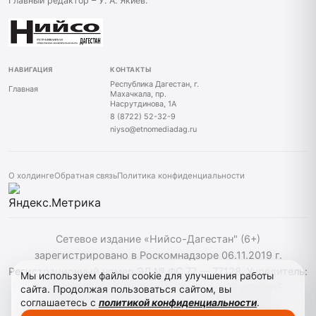
Главный редактор – У. А. Якиев.
НАВИГАЦИЯ
КОНТАКТЫ
Республика Дагестан, г.
Главная
Махачкала, пр.
Насрутдинова, 1А
8 (8722) 52-32-9
niyso@etnomediadag.ru
О холдинге
Обратная связь
Политика конфиденциальности
Сетевое издание «Нийсо-Дагестан" (6+)
зарегистрировано в Роскомнадзоре 06.11.2019 г.
Регистрационный номер ЭЛ № ФС 77 — 77128. Учредитель:
Мы используем файлы cookie для улучшения работы
ГОСУДАРСТВЕННОЕ БЮДЖЕТНОЕ УЧРЕЖДЕНИЕ
сайта. Продолжая пользоваться сайтом, вы
соглашаетесь с
политикой конфиденциальности
.
РЕСПУБЛИКИ ДАГЕСТАН "ЭТНОМЕДИАХОЛДИНГ