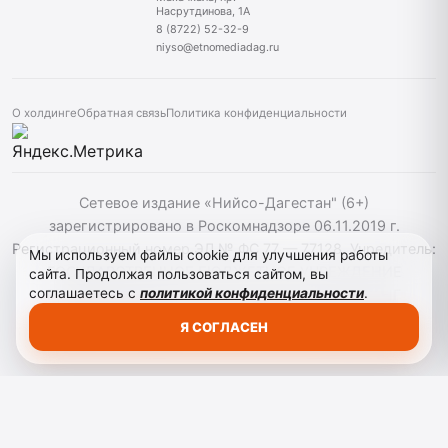
Насрутдинова, 1А
8 (8722) 52-32-9
niyso@etnomediadag.ru
О холдинге
Обратная связь
Политика конфиденциальности
Сетевое издание «Нийсо-Дагестан" (6+)
зарегистрировано в Роскомнадзоре 06.11.2019 г.
Регистрационный номер ЭЛ № ФС 77 — 77128. Учредитель:
Мы используем файлы cookie для улучшения работы
ГОСУДАРСТВЕННОЕ БЮДЖЕТНОЕ УЧРЕЖДЕНИЕ
сайта. Продолжая пользоваться сайтом, вы
соглашаетесь с
политикой конфиденциальности
.
РЕСПУБЛИКИ ДАГЕСТАН "ЭТНОМЕДИАХОЛДИНГ
"ДАГЕСТАН". При использовании материалов сайта
Я СОГЛАСЕН
активная гиперссылка на niyso-dag.ru обязательна.