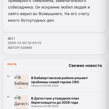
примерного семьянина, замечательного
собеседника. Он искренне любил людей и
свято верил во Всевышнего. На его счету
много богоугодных дел.
21
2020-12-02 10:43:15
АВТОР ADMIN
ЛЕНТА
Свежие новости
01
В Бабаюртовском районе решают
проблемы семей героев СВО
Новости
•
07.08.2026
02
В Дагестане утвердили план
берегозащиты до 2029 года
Новости
•
07.08.2026