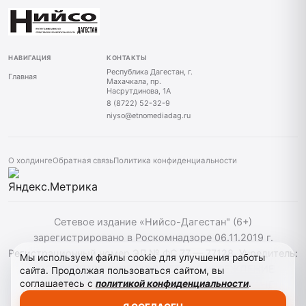
НАВИГАЦИЯ
КОНТАКТЫ
Республика Дагестан, г.
Главная
Махачкала, пр.
Насрутдинова, 1А
8 (8722) 52-32-9
niyso@etnomediadag.ru
О холдинге
Обратная связь
Политика конфиденциальности
Сетевое издание «Нийсо-Дагестан" (6+)
зарегистрировано в Роскомнадзоре 06.11.2019 г.
Регистрационный номер ЭЛ № ФС 77 — 77128. Учредитель:
Мы используем файлы cookie для улучшения работы
ГОСУДАРСТВЕННОЕ БЮДЖЕТНОЕ УЧРЕЖДЕНИЕ
сайта. Продолжая пользоваться сайтом, вы
соглашаетесь с
политикой конфиденциальности
.
РЕСПУБЛИКИ ДАГЕСТАН "ЭТНОМЕДИАХОЛДИНГ
"ДАГЕСТАН". При использовании материалов сайта