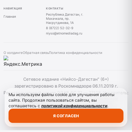
НАВИГАЦИЯ
КОНТАКТЫ
Республика Дагестан, г.
Главная
Махачкала, пр.
Насрутдинова, 1А
8 (8722) 52-32-9
niyso@etnomediadag.ru
О холдинге
Обратная связь
Политика конфиденциальности
Сетевое издание «Нийсо-Дагестан" (6+)
зарегистрировано в Роскомнадзоре 06.11.2019 г.
Регистрационный номер ЭЛ № ФС 77 — 77128. Учредитель:
Мы используем файлы cookie для улучшения работы
ГОСУДАРСТВЕННОЕ БЮДЖЕТНОЕ УЧРЕЖДЕНИЕ
сайта. Продолжая пользоваться сайтом, вы
соглашаетесь с
политикой конфиденциальности
.
РЕСПУБЛИКИ ДАГЕСТАН "ЭТНОМЕДИАХОЛДИНГ
"ДАГЕСТАН". При использовании материалов сайта
Я СОГЛАСЕН
активная гиперссылка на niyso-dag.ru обязательна.