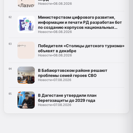
Новости
•
08.08.2026
Министерством цифрового развития,
02
информации и печати РД разработан бот
по созданию корпусов национальных
Новости
•
08.08.2026
языков
03
Победителя «Столицы детского туризма»
объявят в декабре
Новости
•
08.08.2026
04
В Бабаюртовском районе решают
проблемы семей героев СВО
Новости
•
07.08.2026
05
В Дагестане утвердили план
берегозащиты до 2029 года
Новости
•
07.08.2026