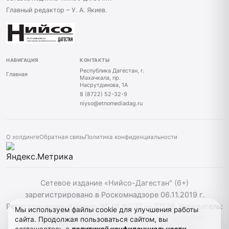
Главный редактор – У. А. Якиев.
НАВИГАЦИЯ
КОНТАКТЫ
Республика Дагестан, г.
Главная
Махачкала, пр.
Насрутдинова, 1А
8 (8722) 52-32-9
niyso@etnomediadag.ru
О холдинге
Обратная связь
Политика конфиденциальности
Сетевое издание «Нийсо-Дагестан" (6+)
зарегистрировано в Роскомнадзоре 06.11.2019 г.
Регистрационный номер ЭЛ № ФС 77 — 77128. Учредитель:
Мы используем файлы cookie для улучшения работы
ГОСУДАРСТВЕННОЕ БЮДЖЕТНОЕ УЧРЕЖДЕНИЕ
сайта. Продолжая пользоваться сайтом, вы