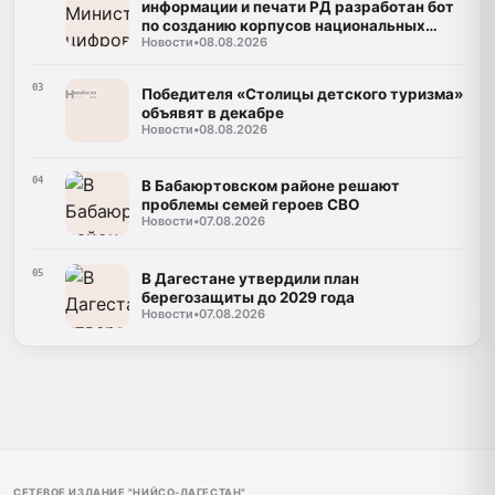
информации и печати РД разработан бот
по созданию корпусов национальных
Новости
•
08.08.2026
языков
03
Победителя «Столицы детского туризма»
объявят в декабре
Новости
•
08.08.2026
04
В Бабаюртовском районе решают
проблемы семей героев СВО
Новости
•
07.08.2026
05
В Дагестане утвердили план
берегозащиты до 2029 года
Новости
•
07.08.2026
СЕТЕВОЕ ИЗДАНИЕ "НИЙСО-ДАГЕСТАН"