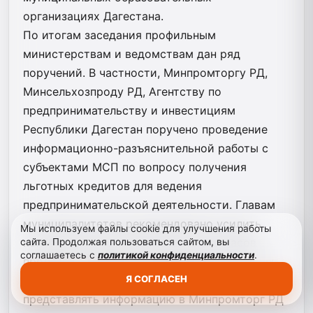
организациях Дагестана.
По итогам заседания профильным
министерствам и ведомствам дан ряд
поручений. В частности, Минпромторгу РД,
Минсельхозпроду РД, Агентству по
предпринимательству и инвестициям
Республики Дагестан поручено проведение
информационно-разъяснительной работы с
субъектами МСП по вопросу получения
льготных кредитов для ведения
предпринимательской деятельности. Главам
муниципалитетов рекомендовано усилить
Мы используем файлы cookie для улучшения работы
контроль за мониторингом цен и запасов
сайта. Продолжая пользоваться сайтом, вы
соглашаетесь с
политикой конфиденциальности
.
продовольственных и непродовольственных
Я СОГЛАСЕН
товаров первой необходимости и
представлять информацию в Минпромторг РД