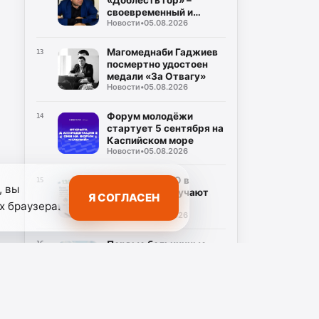
«Доблесть гор» –
своевременный и
Новости
•
05.08.2026
долгожданный ответ на
злободневные вопросы
Магомеднаби Гаджиев
13
посмертно удостоен
медали «За Отвагу»
Новости
•
05.08.2026
Форум молодёжи
14
стартует 5 сентября на
Каспийском море
Новости
•
05.08.2026
Участники СВО в
15
, вы
Дагестане получают
Я СОГЛАСЕН
соцконтракты
х браузера.
Новости
•
05.08.2026
Первые больничные
16
самозанятым выплатят
в Дагестане
Новости
•
05.08.2026
Подрядчик начал
17