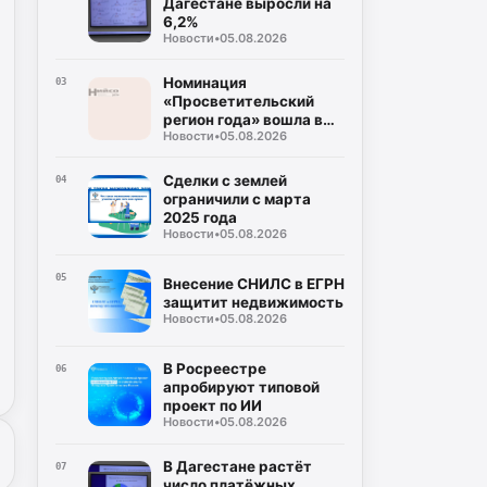
Дагестане выросли на
6,2%
Новости
•
05.08.2026
Номинация
03
«Просветительский
регион года» вошла в
Новости
•
05.08.2026
премию «Знание»
Сделки с землей
04
ограничили с марта
2025 года
Новости
•
05.08.2026
05
Внесение СНИЛС в ЕГРН
защитит недвижимость
Новости
•
05.08.2026
В Росреестре
06
апробируют типовой
проект по ИИ
Новости
•
05.08.2026
В Дагестане растёт
07
число платёжных