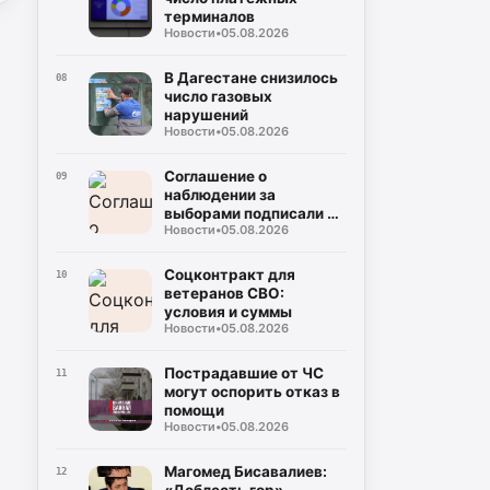
терминалов
Новости
•
05.08.2026
В Дагестане снизилось
08
число газовых
нарушений
Новости
•
05.08.2026
Соглашение о
09
наблюдении за
выборами подписали в
Новости
•
05.08.2026
Дагестане
Соцконтракт для
10
ветеранов СВО:
условия и суммы
Новости
•
05.08.2026
Пострадавшие от ЧС
11
могут оспорить отказ в
помощи
Новости
•
05.08.2026
Магомед Бисавалиев:
12