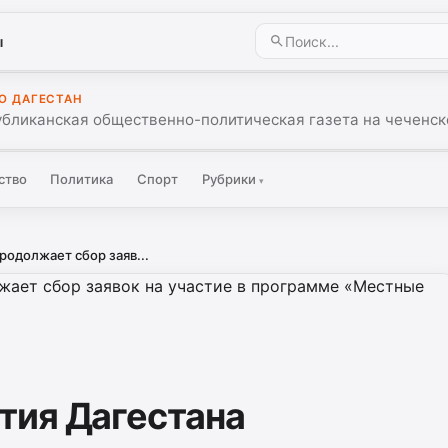
ы
О ДАГЕСТАН
убликанская общественно-политическая газета на чеченск
ство
Политика
Спорт
Рубрики
▾
одолжает сбор заяв...
тия Дагестана