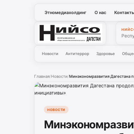
Этномедиахолдинг
О нас
Контакт
НИЙС
Нийсо
Респ
Новости
Антитеррор
Здоровье
Обще
Главная
/
Новости
/
Минэкономразвития Дагестана пр
НОВОСТИ
Минэкономразви