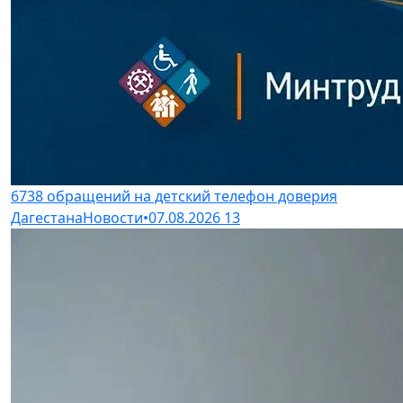
6738 обращений на детский телефон доверия
Дагестана
Новости
•
07.08.2026
13