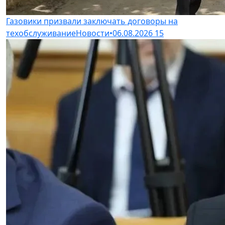
Газовики призвали заключать договоры на
техобслуживание
Новости
•
06.08.2026
15