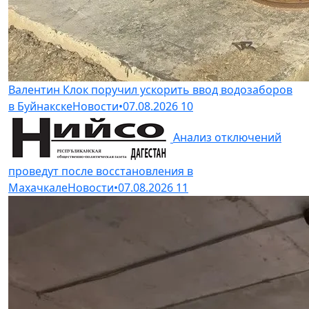
Валентин Клок поручил ускорить ввод водозаборов
в Буйнакске
Новости
•
07.08.2026
10
Анализ отключений
проведут после восстановления в
Махачкале
Новости
•
07.08.2026
11