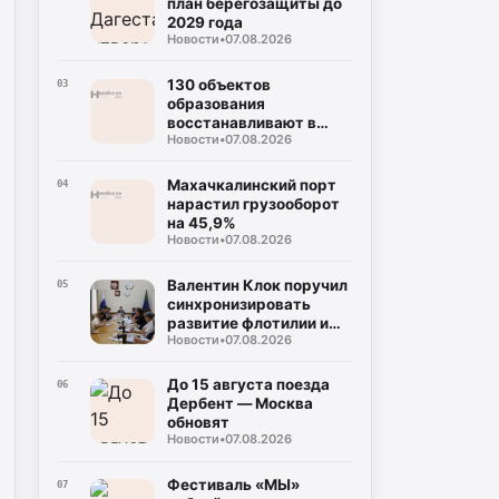
план берегозащиты до
2029 года
Новости
•
07.08.2026
130 объектов
03
образования
восстанавливают в
Новости
•
07.08.2026
Дагестане после стихии
Махачкалинский порт
04
нарастил грузооборот
на 45,9%
Новости
•
07.08.2026
Валентин Клок поручил
05
синхронизировать
развитие флотилии и
Новости
•
07.08.2026
Ипподрома
До 15 августа поезда
06
Дербент — Москва
обновят
Новости
•
07.08.2026
Фестиваль «МЫ»
07