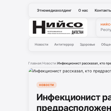
Этномедиахолдинг
О нас
Контакт
НИЙС
Нийсо
Респ
Новости
Антитеррор
Здоровье
Обще
Главная
/
Новости
/
Инфекционист рассказал, кто пре
НОВОСТИ
Инфекционист ра
предрасположен