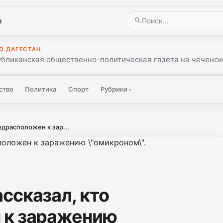
ы
О ДАГЕСТАН
убликанская общественно-политическая газета на чеченск
ство
Политика
Спорт
Рубрики
▾
драсположен к зар...
ссказал, кто
 к заражению