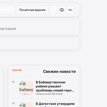
Печатная версия
12+
ом языке
ЛЕНТА
Свежие новости
В Бабаюртовском
01
районе решают
проблемы семей героев
Новости
•
07.08.2026
СВО
В Дагестане утвердили
02