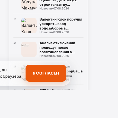
оценил подготовку к
строительству
Новости
•
07.08.2026
поликлиники
Валентин Клок поручил
13
ускорить ввод
водозаборов в
Новости
•
07.08.2026
Буйнакске
Анализ отключений
14
проведут после
восстановления в
Новости
•
07.08.2026
Махачкале
Неоформленным
15
, вы
работникам Избербаша
Я СОГЛАСЕН
разъяснили права
х браузера.
Новости
•
07.08.2026
6738 обращений на
16
детский телефон
доверия Дагестана
Новости
•
07.08.2026
Власти Дагестана
17