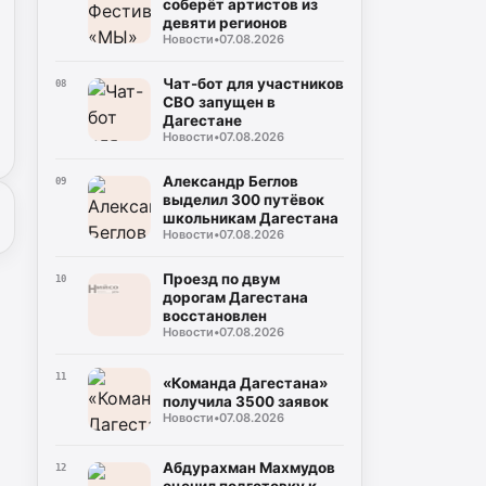
соберёт артистов из
девяти регионов
Новости
•
07.08.2026
Чат-бот для участников
08
СВО запущен в
Дагестане
Новости
•
07.08.2026
Александр Беглов
09
выделил 300 путёвок
школьникам Дагестана
Новости
•
07.08.2026
Проезд по двум
10
дорогам Дагестана
восстановлен
Новости
•
07.08.2026
11
«Команда Дагестана»
получила 3500 заявок
Новости
•
07.08.2026
Абдурахман Махмудов
12