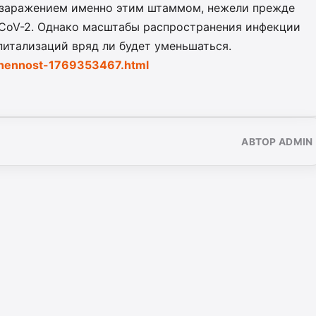
ю заражением именно этим штаммом, нежели прежде
CoV-2. Однако масштабы распространения инфекции
спитализаций вряд ли будет уменьшаться.
ozhennost-1769353467.html
АВТОР ADMIN