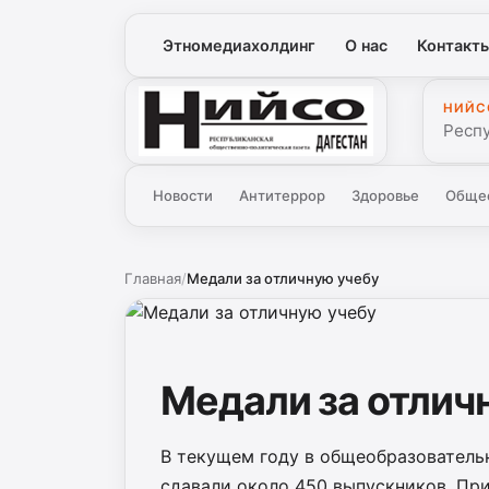
Этномедиахолдинг
О нас
Контакт
НИЙС
Нийсо
Респ
Новости
Антитеррор
Здоровье
Обще
Главная
/
Медали за отличную учебу
Медали за отлич
В текущем году в общеобразователь
сдавали около 450 выпускников. При