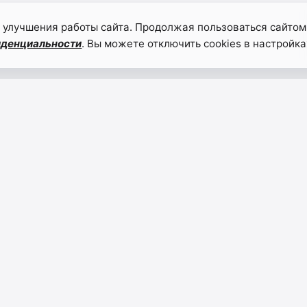
 улучшения работы сайта. Продолжая пользоваться сайтом
иденциальности
. Вы можете отключить cookies в настройка
На радость
Об ит
детям
деяте
учебн
года
07.09.2023
07.09.