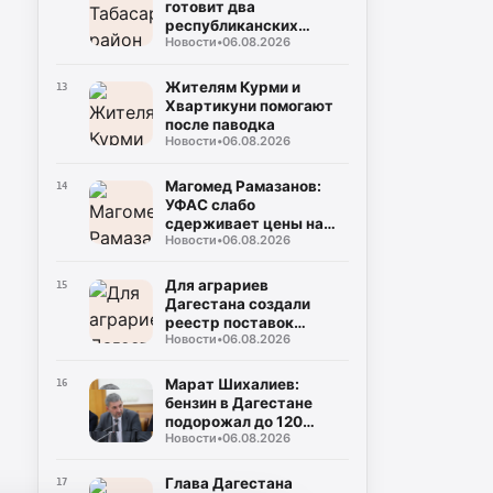
готовит два
республиканских
Новости
•
06.08.2026
турнира в честь Героев
России
Жителям Курми и
13
Хвартикуни помогают
после паводка
Новости
•
06.08.2026
Магомед Рамазанов:
14
УФАС слабо
сдерживает цены на
Новости
•
06.08.2026
топливо
Для аграриев
15
Дагестана создали
реестр поставок
Новости
•
06.08.2026
топлива
Марат Шихалиев:
16
бензин в Дагестане
подорожал до 120
Новости
•
06.08.2026
рублей
Глава Дагестана
17