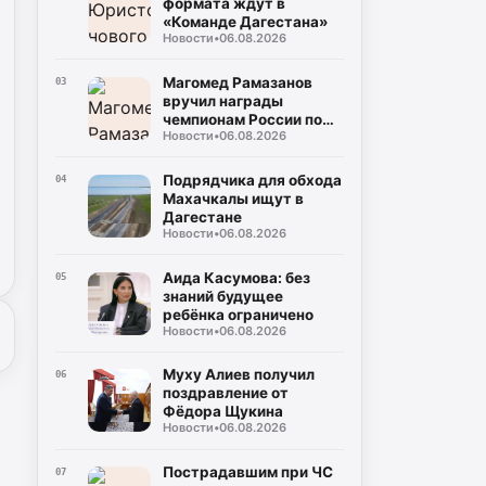
формата ждут в
«Команде Дагестана»
Новости
•
06.08.2026
Магомед Рамазанов
03
вручил награды
чемпионам России по
Новости
•
06.08.2026
борьбе
Подрядчика для обхода
04
Махачкалы ищут в
Дагестане
Новости
•
06.08.2026
Аида Касумова: без
05
знаний будущее
ребёнка ограничено
Новости
•
06.08.2026
Муху Алиев получил
06
поздравление от
Фёдора Щукина
Новости
•
06.08.2026
Пострадавшим при ЧС
07