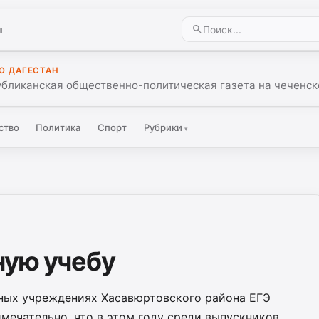
ы
О ДАГЕСТАН
убликанская общественно-политическая газета на чеченск
ство
Политика
Спорт
Рубрики
▾
ную учебу
ных учреждениях Хасавюртовского района ЕГЭ
мечательно, что в этом году среди выпускников,