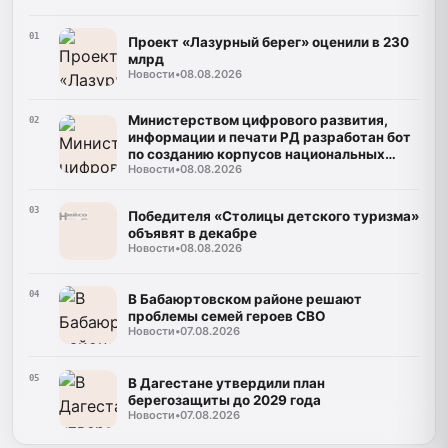
01
Проект «Лазурный берег» оценили в 230
млрд
Новости
•
08.08.2026
Министерством цифрового развития,
02
информации и печати РД разработан бот
по созданию корпусов национальных
Новости
•
08.08.2026
языков
03
Победителя «Столицы детского туризма»
объявят в декабре
Новости
•
08.08.2026
04
В Бабаюртовском районе решают
проблемы семей героев СВО
Новости
•
07.08.2026
05
В Дагестане утвердили план
берегозащиты до 2029 года
Новости
•
07.08.2026