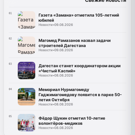
01
Газета «Замана» отметила 105-летний
юбилей
Новости
•
09.08.2026
02
Магомед Рамазанов назвал задачи
строителей Дагестана
Новости
•
09.08.2026
03
Дагестан станет координатором акции
«Чистый Каспий»
Новости
•
08.08.2026
Мемориал Нурмагомеду
04
Гаджимагомедову появится в парке 50-
летия Октября
Новости
•
08.08.2026
05
Фёдор Щукин отметил 10-летие
волонтёров-медиков
Новости
•
08.08.2026