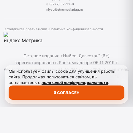
8 (8722) 52-32-9
niyso@etnomediadag.ru
О холдинге
Обратная связь
Политика конфиденциальности
Сетевое издание «Нийсо-Дагестан" (6+)
зарегистрировано в Роскомнадзоре 06.11.2019 г.
Регистрационный номер ЭЛ № ФС 77 — 77128. Учредитель:
Мы используем файлы cookie для улучшения работы
ГОСУДАРСТВЕННОЕ БЮДЖЕТНОЕ УЧРЕЖДЕНИЕ
сайта. Продолжая пользоваться сайтом, вы
соглашаетесь с
политикой конфиденциальности
.
РЕСПУБЛИКИ ДАГЕСТАН "ЭТНОМЕДИАХОЛДИНГ
"ДАГЕСТАН". При использовании материалов сайта
Я СОГЛАСЕН
активная гиперссылка на niyso-dag.ru обязательна.