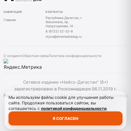
НАВИГАЦИЯ
КОНТАКТЫ
Республика Дагестан, г.
Главная
Махачкала, пр.
Насрутдинова, 1А
8 (8722) 52-32-9
niyso@etnomediadag.ru
О холдинге
Обратная связь
Политика конфиденциальности
Сетевое издание «Нийсо-Дагестан" (6+)
зарегистрировано в Роскомнадзоре 06.11.2019 г.
Регистрационный номер ЭЛ № ФС 77 — 77128. Учредитель:
Мы используем файлы cookie для улучшения работы
ГОСУДАРСТВЕННОЕ БЮДЖЕТНОЕ УЧРЕЖДЕНИЕ
сайта. Продолжая пользоваться сайтом, вы
соглашаетесь с
политикой конфиденциальности
.
РЕСПУБЛИКИ ДАГЕСТАН "ЭТНОМЕДИАХОЛДИНГ
"ДАГЕСТАН". При использовании материалов сайта
Я СОГЛАСЕН
активная гиперссылка на niyso-dag.ru обязательна.