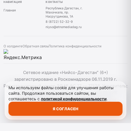
НАВИГАЦИЯ
КОНТАКТЫ
Республика Дагестан, г.
Главная
Махачкала, пр.
Насрутдинова, 1А
8 (8722) 52-32-9
niyso@etnomediadag.ru
О холдинге
Обратная связь
Политика конфиденциальности
Сетевое издание «Нийсо-Дагестан" (6+)
зарегистрировано в Роскомнадзоре 06.11.2019 г.
Регистрационный номер ЭЛ № ФС 77 — 77128. Учредитель:
Мы используем файлы cookie для улучшения работы
ГОСУДАРСТВЕННОЕ БЮДЖЕТНОЕ УЧРЕЖДЕНИЕ
сайта. Продолжая пользоваться сайтом, вы
соглашаетесь с
политикой конфиденциальности
.
РЕСПУБЛИКИ ДАГЕСТАН "ЭТНОМЕДИАХОЛДИНГ
"ДАГЕСТАН". При использовании материалов сайта
Я СОГЛАСЕН
активная гиперссылка на niyso-dag.ru обязательна.