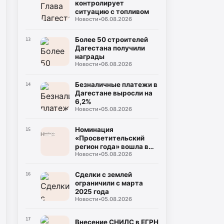
контролирует
ситуацию с топливом
Новости
•
06.08.2026
Более 50 строителей
13
Дагестана получили
награды
Новости
•
06.08.2026
Безналичные платежи в
14
Дагестане выросли на
6,2%
Новости
•
05.08.2026
Номинация
15
«Просветительский
регион года» вошла в
Новости
•
05.08.2026
премию «Знание»
Сделки с землей
16
ограничили с марта
2025 года
Новости
•
05.08.2026
17
Внесение СНИЛС в ЕГРН