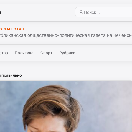
ы
О ДАГЕСТАН
убликанская общественно-политическая газета на чеченск
ство
Политика
Спорт
Рубрики
▾
я правильно