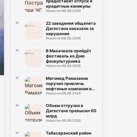
предоставят отпуск и
кредитные каникулы
Новости
•
06.08.2026
22 заведения общепита
03
Дагестана наказали за
нарушения
Новости
•
06.08.2026
В Махачкале пройдёт
04
фестиваль ко Дню
физкультурника
Новости
•
06.08.2026
Магомед Рамазанов
05
поручил привлечь
нефтяные компании в
Новости
•
06.08.2026
Дагестан для
стабилизации рынка
Объем отгрузки в
06
Дагестане превысил 60
млрд
Новости
•
06.08.2026
Табасаранский район
07