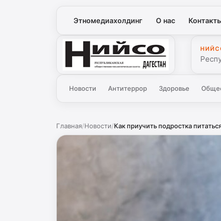
Этномедиахолдинг
О нас
Контакт
НИЙС
Нийсо
Респ
Новости
Антитеррор
Здоровье
Обще
Главная
/
Новости
/
Как приучить подростка питатьс