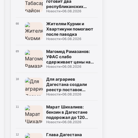
готовит два
республиканских
Новости
•
06.08.2026
турнира в честь Героев
России
Жителям Курми и
08
Хвартикуни помогают
после паводка
Новости
•
06.08.2026
Магомед Рамазанов:
09
УФАС слабо
сдерживает цены на
Новости
•
06.08.2026
топливо
Для аграриев
10
Дагестана создали
реестр поставок
Новости
•
06.08.2026
топлива
Марат Шихалиев:
11
бензин в Дагестане
подорожал до 120
Новости
•
06.08.2026
рублей
Глава Дагестана
12