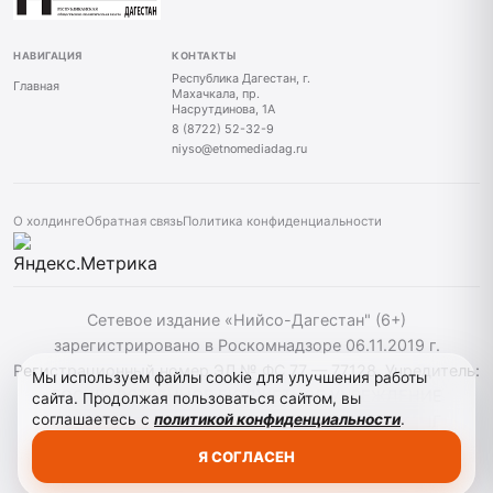
НАВИГАЦИЯ
КОНТАКТЫ
Республика Дагестан, г.
Главная
Махачкала, пр.
Насрутдинова, 1А
8 (8722) 52-32-9
niyso@etnomediadag.ru
О холдинге
Обратная связь
Политика конфиденциальности
Сетевое издание «Нийсо-Дагестан" (6+)
зарегистрировано в Роскомнадзоре 06.11.2019 г.
Регистрационный номер ЭЛ № ФС 77 — 77128. Учредитель:
Мы используем файлы cookie для улучшения работы
ГОСУДАРСТВЕННОЕ БЮДЖЕТНОЕ УЧРЕЖДЕНИЕ
сайта. Продолжая пользоваться сайтом, вы
соглашаетесь с
политикой конфиденциальности
.
РЕСПУБЛИКИ ДАГЕСТАН "ЭТНОМЕДИАХОЛДИНГ
"ДАГЕСТАН". При использовании материалов сайта
Я СОГЛАСЕН
активная гиперссылка на niyso-dag.ru обязательна.