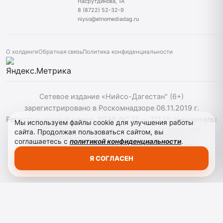
Насрутдинова, 1А
8 (8722) 52-32-9
niyso@etnomediadag.ru
О холдинге
Обратная связь
Политика конфиденциальности
Сетевое издание «Нийсо-Дагестан" (6+)
зарегистрировано в Роскомнадзоре 06.11.2019 г.
Регистрационный номер ЭЛ № ФС 77 — 77128. Учредитель:
Мы используем файлы cookie для улучшения работы
ГОСУДАРСТВЕННОЕ БЮДЖЕТНОЕ УЧРЕЖДЕНИЕ
сайта. Продолжая пользоваться сайтом, вы
соглашаетесь с
политикой конфиденциальности
.
РЕСПУБЛИКИ ДАГЕСТАН "ЭТНОМЕДИАХОЛДИНГ
"ДАГЕСТАН". При использовании материалов сайта
Я СОГЛАСЕН
активная гиперссылка на niyso-dag.ru обязательна.