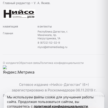
Главный редактор – У. А. Якиев.
НАВИГАЦИЯ
КОНТАКТЫ
Республика Дагестан, г.
Главная
Махачкала, пр.
Насрутдинова, 1А
8 (8722) 52-32-9
niyso@etnomediadag.ru
О холдинге
Обратная связь
Политика конфиденциальности
Сетевое издание «Нийсо-Дагестан" (6+)
зарегистрировано в Роскомнадзоре 06.11.2019 г.
Регистрационный номер ЭЛ № ФС 77 — 77128. Учредитель:
Мы используем файлы cookie для улучшения работы
ГОСУДАРСТВЕННОЕ БЮДЖЕТНОЕ УЧРЕЖДЕНИЕ
сайта. Продолжая пользоваться сайтом, вы
соглашаетесь с
политикой конфиденциальности
.
РЕСПУБЛИКИ ДАГЕСТАН "ЭТНОМЕДИАХОЛДИНГ