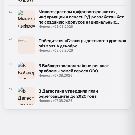
Министерством цифрового развития,
02
информации и печати РД разработан бот
по созданию корпусов национальных
Новости
•
08.08.2026
языков
03
Победителя «Столицы детского туризма»
объявят в декабре
Новости
•
08.08.2026
04
В Бабаюртовском районе решают
проблемы семей героев СВО
Новости
•
07.08.2026
05
В Дагестане утвердили план
берегозащиты до 2029 года
Новости
•
07.08.2026