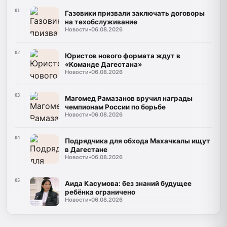
01
Газовики призвали заключать договоры
на техобслуживание
Новости
•
06.08.2026
02
Юристов нового формата ждут в
«Команде Дагестана»
Новости
•
06.08.2026
03
Магомед Рамазанов вручил награды
чемпионам России по борьбе
Новости
•
06.08.2026
04
Подрядчика для обхода Махачкалы ищут
в Дагестане
Новости
•
06.08.2026
05
Аида Касумова: без знаний будущее
ребёнка ограничено
Новости
•
06.08.2026