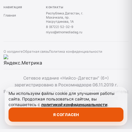
НАВИГАЦИЯ
КОНТАКТЫ
Республика Дагестан, г.
Главная
Махачкала, пр.
Насрутдинова, 1А
8 (8722) 52-32-9
niyso@etnomediadag.ru
О холдинге
Обратная связь
Политика конфиденциальности
Сетевое издание «Нийсо-Дагестан" (6+)
зарегистрировано в Роскомнадзоре 06.11.2019 г.
Регистрационный номер ЭЛ № ФС 77 — 77128. Учредитель:
Мы используем файлы cookie для улучшения работы
ГОСУДАРСТВЕННОЕ БЮДЖЕТНОЕ УЧРЕЖДЕНИЕ
сайта. Продолжая пользоваться сайтом, вы
соглашаетесь с
политикой конфиденциальности
.
РЕСПУБЛИКИ ДАГЕСТАН "ЭТНОМЕДИАХОЛДИНГ
"ДАГЕСТАН". При использовании материалов сайта
Я СОГЛАСЕН
активная гиперссылка на niyso-dag.ru обязательна.