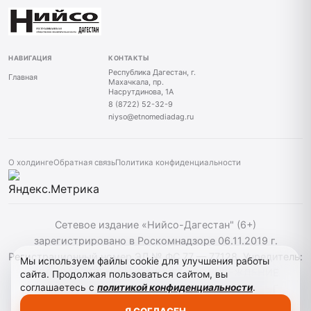
НАВИГАЦИЯ
КОНТАКТЫ
Республика Дагестан, г.
Главная
Махачкала, пр.
Насрутдинова, 1А
8 (8722) 52-32-9
niyso@etnomediadag.ru
О холдинге
Обратная связь
Политика конфиденциальности
Сетевое издание «Нийсо-Дагестан" (6+)
зарегистрировано в Роскомнадзоре 06.11.2019 г.
Регистрационный номер ЭЛ № ФС 77 — 77128. Учредитель:
Мы используем файлы cookie для улучшения работы
ГОСУДАРСТВЕННОЕ БЮДЖЕТНОЕ УЧРЕЖДЕНИЕ
сайта. Продолжая пользоваться сайтом, вы
соглашаетесь с
политикой конфиденциальности
.
РЕСПУБЛИКИ ДАГЕСТАН "ЭТНОМЕДИАХОЛДИНГ
"ДАГЕСТАН". При использовании материалов сайта
Я СОГЛАСЕН