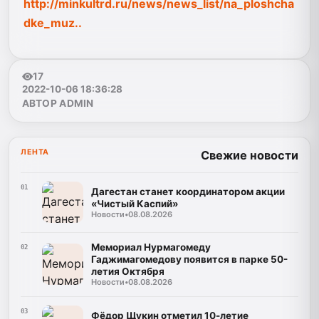
http://minkultrd.ru/news/news_list/na_ploshcha
dke_muz..
17
2022-10-06 18:36:28
АВТОР ADMIN
ЛЕНТА
Свежие новости
01
Дагестан станет координатором акции
«Чистый Каспий»
Новости
•
08.08.2026
Мемориал Нурмагомеду
02
Гаджимагомедову появится в парке 50-
летия Октября
Новости
•
08.08.2026
03
Фёдор Щукин отметил 10-летие