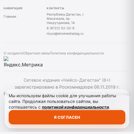
НАВИГАЦИЯ
КОНТАКТЫ
Республика Дагестан, г.
Главная
Махачкала, пр.
Насрутдинова, 1А
8 (8722) 52-32-9
niyso@etnomediadag.ru
О холдинге
Обратная связь
Политика конфиденциальности
Сетевое издание «Нийсо-Дагестан" (6+)
зарегистрировано в Роскомнадзоре 06.11.2019 г.
Регистрационный номер ЭЛ № ФС 77 — 77128. Учредитель:
Мы используем файлы cookie для улучшения работы
ГОСУДАРСТВЕННОЕ БЮДЖЕТНОЕ УЧРЕЖДЕНИЕ
сайта. Продолжая пользоваться сайтом, вы
соглашаетесь с
политикой конфиденциальности
.
РЕСПУБЛИКИ ДАГЕСТАН "ЭТНОМЕДИАХОЛДИНГ
"ДАГЕСТАН". При использовании материалов сайта
Я СОГЛАСЕН
активная гиперссылка на niyso-dag.ru обязательна.