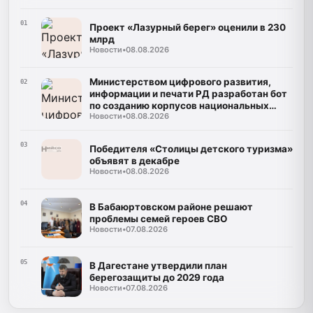
01
Проект «Лазурный берег» оценили в 230
млрд
Новости
•
08.08.2026
Министерством цифрового развития,
02
информации и печати РД разработан бот
по созданию корпусов национальных
Новости
•
08.08.2026
языков
03
Победителя «Столицы детского туризма»
объявят в декабре
Новости
•
08.08.2026
04
В Бабаюртовском районе решают
проблемы семей героев СВО
Новости
•
07.08.2026
05
В Дагестане утвердили план
берегозащиты до 2029 года
Новости
•
07.08.2026