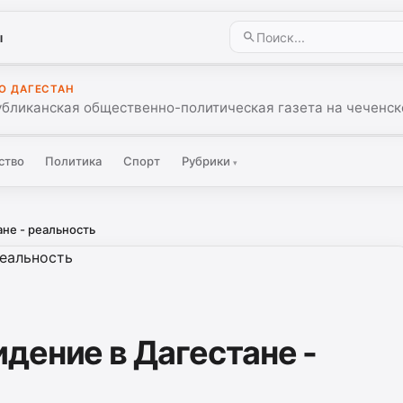
ы
О ДАГЕСТАН
убликанская общественно-политическая газета на чеченск
ство
Политика
Спорт
Рубрики
▾
не - реальность
дение в Дагестане -