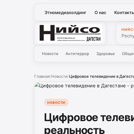
Этномедиахолдинг
О нас
Контакт
НИЙС
Нийсо
Респ
Новости
Антитеррор
Здоровье
Обще
Главная
/
Новости
/
Цифровое телевидение в Дагеста
НОВОСТИ
Цифровое телеви
реальность