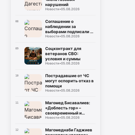
нарушений
Новости
•
05.08.2026
Соглашение о
08
наблюдении за
выборами подписали в
Новости
•
05.08.2026
Дагестане
Соцконтракт для
09
ветеранов СВО:
условия и суммы
Новости
•
05.08.2026
Пострадавшие от ЧС
10
могут оспорить отказ в
помощи
Новости
•
05.08.2026
Магомед Бисавалиев:
11
«Доблесть гор» –
своевременный и
Новости
•
05.08.2026
долгожданный ответ на
злободневные вопросы
Магомеднаби Гаджиев
12