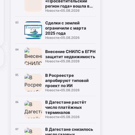
«Просветительский
регион года» вошла в
Новости
•
05.08.2026
премию «Знание»
Сделки с землей
03
ограничили с марта
2025 года
Новости
•
05.08.2026
04
Внесение СНИЛС в ЕГРН
защитит недвижимость
Новости
•
05.08.2026
В Росреестре
05
апробируют типовой
проект по ИИ
Новости
•
05.08.2026
В Дагестане растёт
06
число платёжных
терминалов
Новости
•
05.08.2026
В Дагестане снизилось
07
число газовых