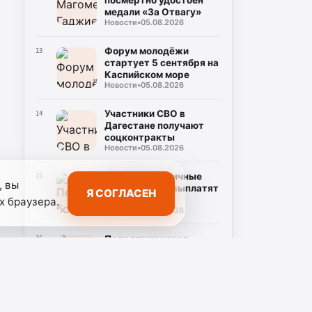
посмертно удостоен
медали «За Отвагу»
Новости
•
05.08.2026
Форум молодёжи
13
стартует 5 сентября на
Каспийском море
Новости
•
05.08.2026
Участники СВО в
14
Дагестане получают
соцконтракты
Новости
•
05.08.2026
Первые больничные
15
, вы
самозанятым выплатят
Я СОГЛАСЕН
в Дагестане
х браузера.
Новости
•
05.08.2026
Подрядчик начал
16
ремонт моста в
Тляратинском районе
Новости
•
05.08.2026
Модульную школу и
17